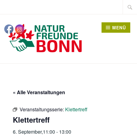
Zum
Suche
Inhalt
nach:
springen
MENÜ
« Alle Veranstaltungen
Veranstaltungsserie:
Klettertreff
Klettertreff
6. September,11:00
-
13:00