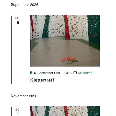
Suche
Ansic
September 2026
wählen.
und
Navig
Ansichte
SO.
6
Navigati
Hervorgehoben
6. September,11:00
-
13:00
Klettertreff
Klettertreff
November 2026
SO.
1