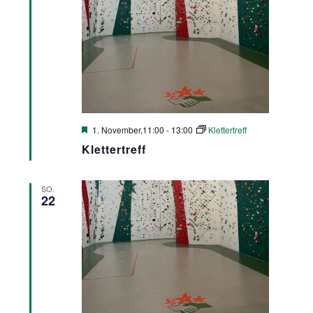
Hervorgehoben
1. November,11:00
-
13:00
Klettertreff
Klettertreff
SO.
22