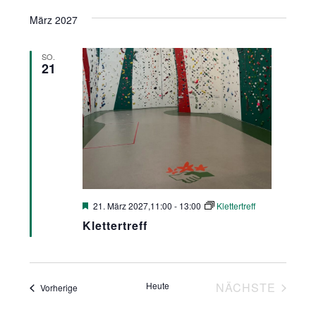
März 2027
SO.
21
Hervorgehoben
21. März 2027,11:00
-
13:00
Klettertreff
Klettertreff
Heute
NÄCHSTE
Veranstaltungen
Vorherige
VERANSTA