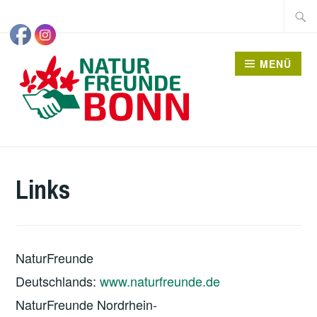
Zum
Suche
Inhalt
nach:
springen
MENÜ
Links
NaturFreunde
Deutschlands:
www.naturfreunde.de
NaturFreunde Nordrhein-