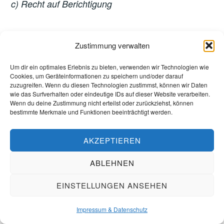
c) Recht auf Berichtigung
Jede von der Verarbeitung personenbezogener
Zustimmung verwalten
Daten betroffene Person hat das vom
Um dir ein optimales Erlebnis zu bieten, verwenden wir Technologien wie
Europäischen Richtlinien- und Verordnungsgeber
Cookies, um Geräteinformationen zu speichern und/oder darauf
gewährte Recht, die unverzügliche Berichtigung
zuzugreifen. Wenn du diesen Technologien zustimmst, können wir Daten
wie das Surfverhalten oder eindeutige IDs auf dieser Website verarbeiten.
sie betreffender unrichtiger personenbezogener
Wenn du deine Zustimmung nicht erteilst oder zurückziehst, können
bestimmte Merkmale und Funktionen beeinträchtigt werden.
Daten zu verlangen. Ferner steht der betroffenen
Person das Recht zu, unter Berücksichtigung der
AKZEPTIEREN
Zwecke der Verarbeitung, die Vervollständigung
ABLEHNEN
unvollständiger personenbezogener Daten —
auch mittels einer ergänzenden Erklärung — zu
EINSTELLUNGEN ANSEHEN
verlangen.
Impressum & Datenschutz