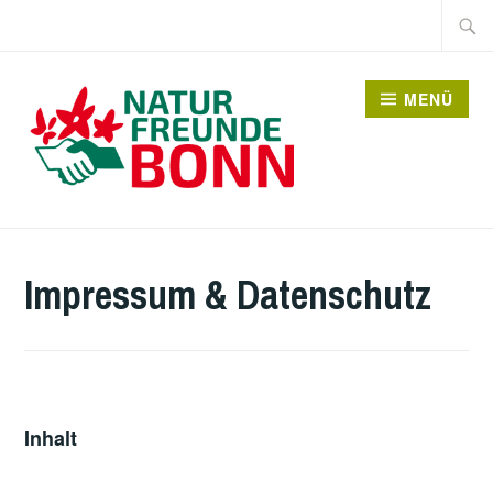
Zum
Suche
Inhalt
nach:
springen
MENÜ
Impressum & Datenschutz
Inhalt