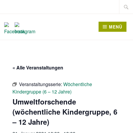
Zum
Suche
Inhalt
nach:
springen
MENÜ
« Alle Veranstaltungen
Veranstaltungsserie:
Wöchentliche
Kindergruppe (6 – 12 Jahre)
Umweltforschende
(wöchentliche Kindergruppe, 6
– 12 Jahre)