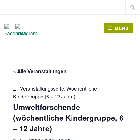
Zum
Suche
Inhalt
nach:
springen
MENÜ
« Alle Veranstaltungen
Veranstaltungsserie:
Wöchentliche
Kindergruppe (6 – 12 Jahre)
Umweltforschende
(wöchentliche Kindergruppe, 6
– 12 Jahre)