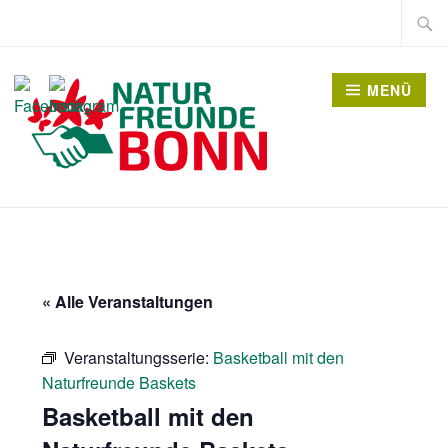
Zum
Suche
Inhalt
nach:
springen
MENÜ
« Alle Veranstaltungen
Veranstaltungsserie:
Basketball mit den
Naturfreunde Baskets
Basketball mit den