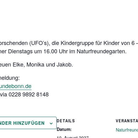
rschenden (UFO’s), die Kindergruppe für Kinder von 6 
immer Dienstags um 16.00 Uhr im Naturfreundegarten.
euen Elke, Monika und Jakob.
meldung:
eundebonn.de
h via 0228 9892 8148
DETAILS
VERANST
NDER HINZUFÜGEN
Datum:
Naturfreun
10. August 2027