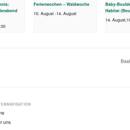
nnis:
Ferienwochen – Waldwoche
Baby-Boulde
ierabend
Habitat (Beu
10. August
-
14. August
14. August,1
:30
Bask
TENNAVIGATION
me
r uns