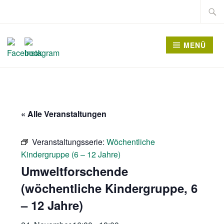
Zum
Suche
Inhalt
nach:
springen
MENÜ
« Alle Veranstaltungen
Veranstaltungsserie:
Wöchentliche
Kindergruppe (6 – 12 Jahre)
Umweltforschende
(wöchentliche Kindergruppe, 6
– 12 Jahre)