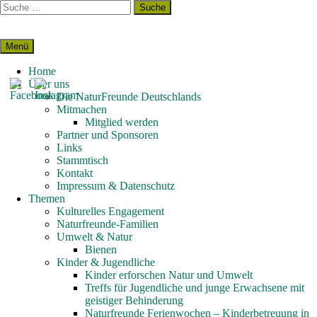
Zum
Suche
Inhalt
nach:
springen
Menü
Home
Über uns
Die NaturFreunde Deutschlands
Mitmachen
Mitglied werden
Partner und Sponsoren
Links
Stammtisch
Kontakt
Impressum & Datenschutz
Themen
Kulturelles Engagement
Naturfreunde-Familien
Umwelt & Natur
Bienen
Kinder & Jugendliche
Kinder erforschen Natur und Umwelt
Treffs für Jugendliche und junge Erwachsene mit
geistiger Behinderung
Naturfreunde Ferienwochen – Kinderbetreuung in