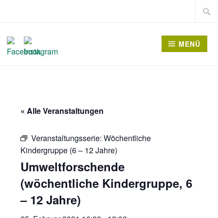
Zum
Suche
Inhalt
nach:
springen
MENÜ
« Alle Veranstaltungen
Veranstaltungsserie:
Wöchentliche
Kindergruppe (6 – 12 Jahre)
Umweltforschende
(wöchentliche Kindergruppe, 6
– 12 Jahre)