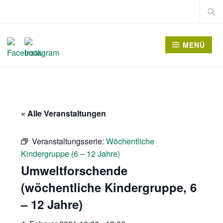
Zum
Suche
Inhalt
nach:
springen
MENÜ
« Alle Veranstaltungen
Veranstaltungsserie:
Wöchentliche
Kindergruppe (6 – 12 Jahre)
Umweltforschende
(wöchentliche Kindergruppe, 6
– 12 Jahre)