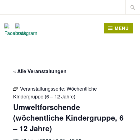
Zum
Suche
Inhalt
nach:
springen
MENÜ
« Alle Veranstaltungen
Veranstaltungsserie:
Wöchentliche
Kindergruppe (6 – 12 Jahre)
Umweltforschende
(wöchentliche Kindergruppe, 6
– 12 Jahre)