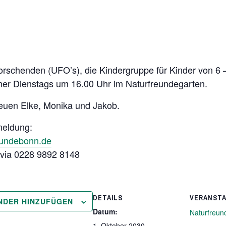
rschenden (UFO’s), die Kindergruppe für Kinder von 6 
immer Dienstags um 16.00 Uhr im Naturfreundegarten.
euen Elke, Monika und Jakob.
meldung:
eundebonn.de
h via 0228 9892 8148
DETAILS
VERANST
NDER HINZUFÜGEN
Datum:
Naturfreun
1. Oktober 2030