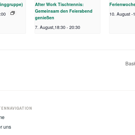
singgruppe)
After Work Tischtennis:
Ferienwoch
Gemeinsam den Feierabend
:00
10. August
-
1
genießen
7. August,18:30
-
20:30
Bask
TENNAVIGATION
me
r uns