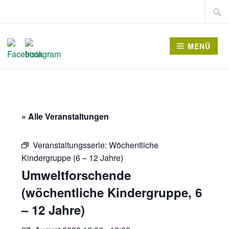
Zum
Suche
Inhalt
nach:
springen
MENÜ
« Alle Veranstaltungen
Veranstaltungsserie:
Wöchentliche
Kindergruppe (6 – 12 Jahre)
Umweltforschende
(wöchentliche Kindergruppe, 6
– 12 Jahre)