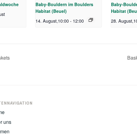
aldwoche
Baby-Bouldern im Boulders
Baby-Boulde
Habitat (Beuel)
Habitat (Beu
ust
14. August,10:00
-
12:00
28. August,1
skets
Bask
TENNAVIGATION
me
r uns
emen