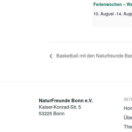
Ferienwochen – W
10. August
-
14. Aug
Basketball mit den Naturfreunde Ba
SEI
NaturFreunde Bonn e.V.
Kaiser-Konrad-Str. 5
Ho
53225 Bonn
Übe
Th