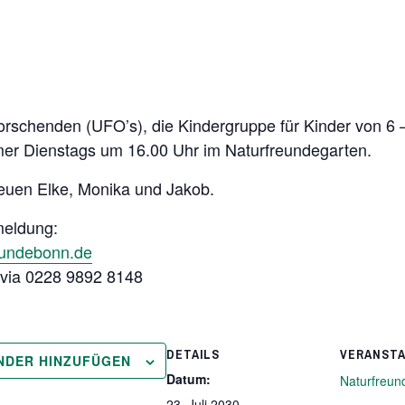
rschenden (UFO’s), die Kindergruppe für Kinder von 6 
immer Dienstags um 16.00 Uhr im Naturfreundegarten.
euen Elke, Monika und Jakob.
meldung:
eundebonn.de
h via 0228 9892 8148
DETAILS
VERANST
NDER HINZUFÜGEN
Datum:
Naturfreun
23. Juli 2030