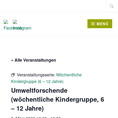
Zum
Suche
Inhalt
nach:
springen
MENÜ
« Alle Veranstaltungen
Veranstaltungsserie:
Wöchentliche
Kindergruppe (6 – 12 Jahre)
Umweltforschende
(wöchentliche Kindergruppe, 6
– 12 Jahre)