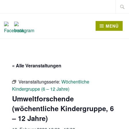
Zum
Suche
Inhalt
nach:
springen
MENÜ
« Alle Veranstaltungen
Veranstaltungsserie:
Wöchentliche
Kindergruppe (6 – 12 Jahre)
Umweltforschende
(wöchentliche Kindergruppe, 6
– 12 Jahre)