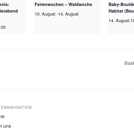
nnis:
Ferienwochen – Waldwoche
Baby-Boulde
ierabend
Habitat (Beu
10. August
-
14. August
14. August,1
:30
Bask
TENNAVIGATION
me
r uns