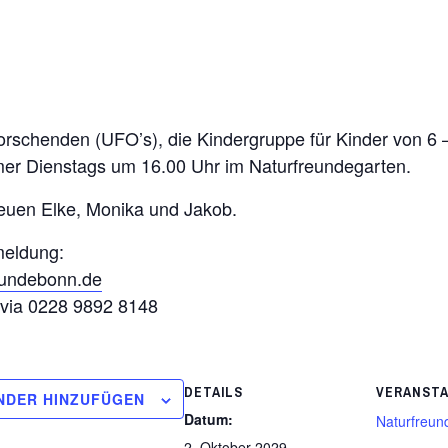
rschenden (UFO’s), die Kindergruppe für Kinder von 6 
immer Dienstags um 16.00 Uhr im Naturfreundegarten.
euen Elke, Monika und Jakob.
meldung:
eundebonn.de
h via 0228 9892 8148
DETAILS
VERANST
NDER HINZUFÜGEN
Datum:
Naturfreun
2. Oktober 2029