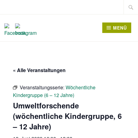
Zum
Suche
Inhalt
nach:
springen
MENÜ
« Alle Veranstaltungen
Veranstaltungsserie:
Wöchentliche
Kindergruppe (6 – 12 Jahre)
Umweltforschende
(wöchentliche Kindergruppe, 6
– 12 Jahre)