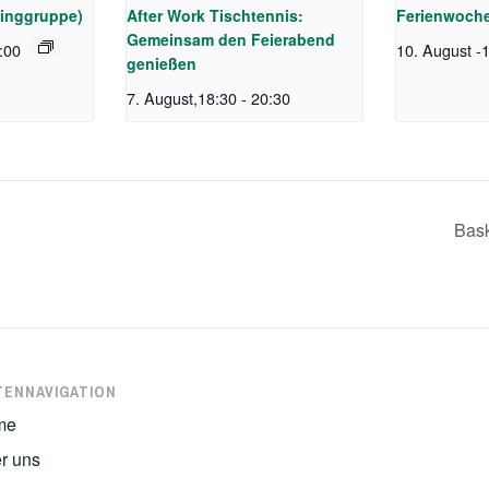
singgruppe)
After Work Tischtennis:
Ferienwoch
Gemeinsam den Feierabend
:00
10. August
-
1
genießen
7. August,18:30
-
20:30
Bask
TENNAVIGATION
me
r uns