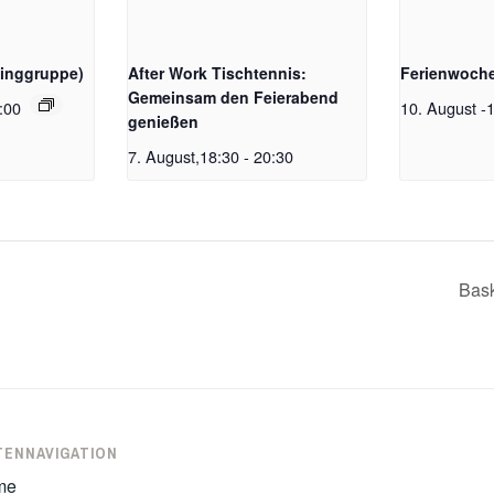
singgruppe)
After Work Tischtennis:
Ferienwoch
Gemeinsam den Feierabend
:00
10. August
-
1
genießen
7. August,18:30
-
20:30
Bask
TENNAVIGATION
me