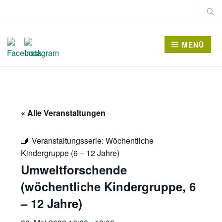
Zum
Suche
Inhalt
nach:
springen
MENÜ
« Alle Veranstaltungen
Veranstaltungsserie:
Wöchentliche
Kindergruppe (6 – 12 Jahre)
Umweltforschende
(wöchentliche Kindergruppe, 6
– 12 Jahre)