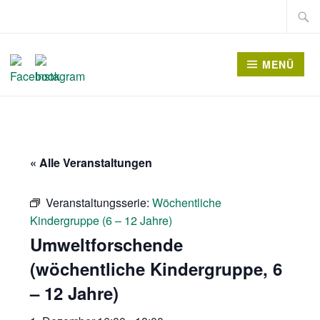
Zum
Suche
Inhalt
nach:
springen
MENÜ
« Alle Veranstaltungen
Veranstaltungsserie:
Wöchentliche
Kindergruppe (6 – 12 Jahre)
Umweltforschende
(wöchentliche Kindergruppe, 6
– 12 Jahre)