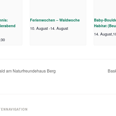
nnis:
Ferienwochen – Waldwoche
Baby-Boulde
ierabend
Habitat (Beu
10. August
-
14. August
14. August,1
:30
ald am Naturfreundehaus Berg
Bask
TENNAVIGATION