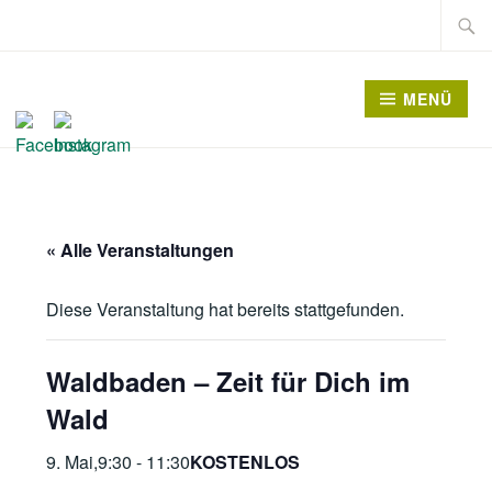
Zum
Suche
Inhalt
nach:
springen
MENÜ
« Alle Veranstaltungen
Diese Veranstaltung hat bereits stattgefunden.
Waldbaden – Zeit für Dich im
Wald
9. Mai,9:30
-
11:30
KOSTENLOS