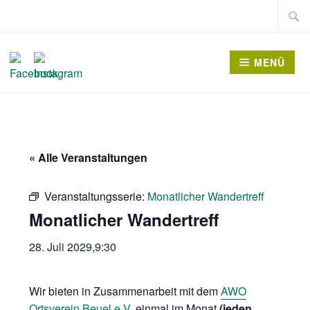
Zum
Suche
Inhalt
nach:
springen
MENÜ
« Alle Veranstaltungen
Veranstaltungsserie:
Monatlicher Wandertreff
Monatlicher Wandertreff
28. Juli 2029,9:30
Wir bieten in Zusammenarbeit mit dem
AWO
Ortsverein Beuel e.V.
einmal im Monat
(jeden