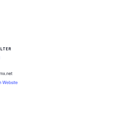
ALTER
l
mx.net
er-Website