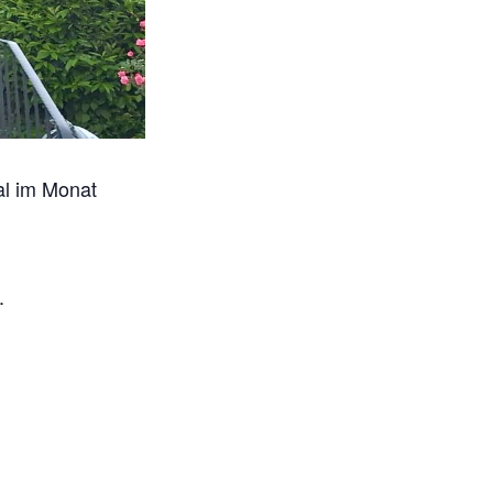
l im Monat
.