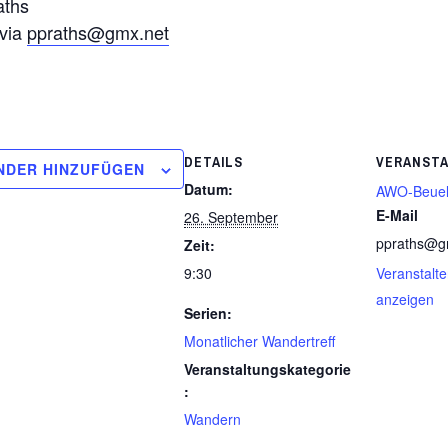
aths
 via
ppraths@gmx.net
DETAILS
VERANST
NDER HINZUFÜGEN
Datum:
AWO-Beue
E-Mail
26. September
ppraths@g
Zeit:
9:30
Veranstalt
anzeigen
Serien:
Monatlicher Wandertreff
Veranstaltungskategorie
:
Wandern