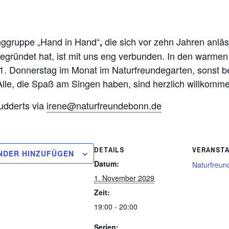
inggruppe „Hand in Hand“
die sich vor zehn Jahren anläs
,
gegründet hat, ist mit uns eng verbunden. In den warmen
am 1. Donnerstag im Monat im Naturfreundegarten, sonst 
Alle, die Spaß am Singen haben, sind herzlich willkomm
Gudderts via
irene@naturfreundebonn.de
DETAILS
VERANST
NDER HINZUFÜGEN
Datum:
Naturfreun
1. November 2029
Zeit:
19:00 - 20:00
Serien: