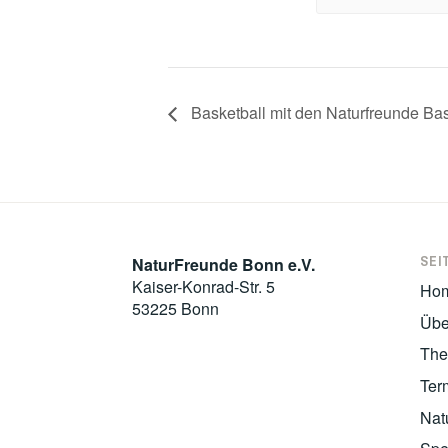
Basketball mit den Naturfreunde Ba
SEI
NaturFreunde Bonn e.V.
Kaiser-Konrad-Str. 5
Ho
53225 Bonn
Übe
Th
Ter
Nat