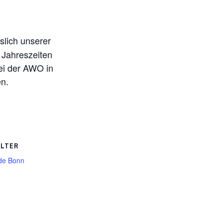
slich unserer
 Jahreszeiten
bei der AWO in
en.
ALTER
de Bonn