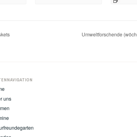
skets
Umweltforschende (wöche
TENNAVIGATION
me
r uns
emen
mine
urfreundegarten