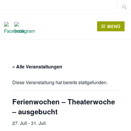
Zum
Suche
Inhalt
nach:
springen
MENÜ
« Alle Veranstaltungen
Diese Veranstaltung hat bereits stattgefunden.
Ferienwochen – Theaterwoche
– ausgebucht
27. Juli
-
31. Juli