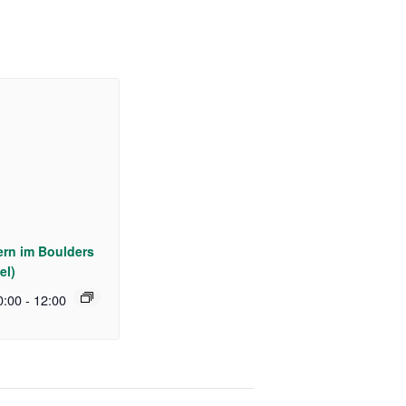
rn im Boulders
el)
0:00
-
12:00