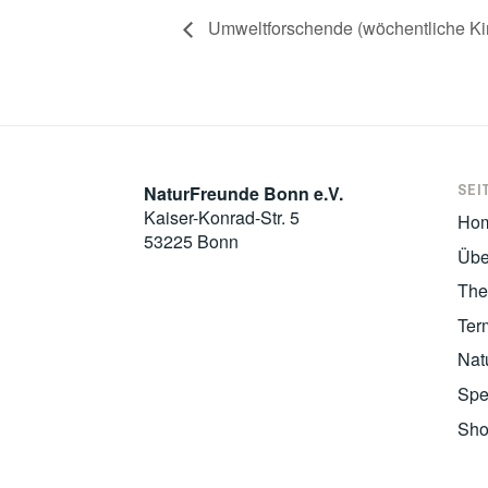
Umweltforschende (wöchentliche Kin
SEI
NaturFreunde Bonn e.V.
Kaiser-Konrad-Str. 5
Ho
53225 Bonn
Übe
Th
Ter
Nat
Spe
Sh