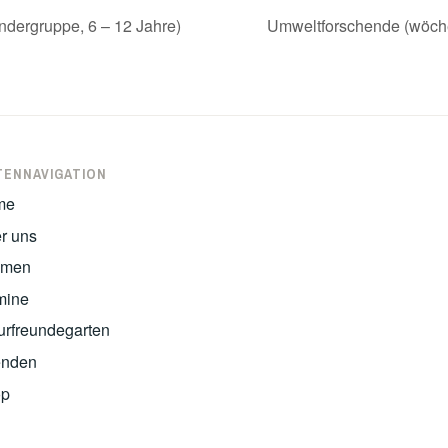
dergruppe, 6 – 12 Jahre)
Umweltforschende (wöche
TENNAVIGATION
me
r uns
emen
mine
urfreundegarten
nden
op