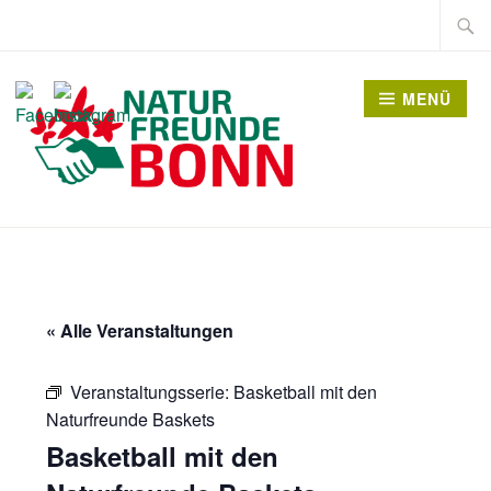
Zum
Suche
Inhalt
nach:
springen
MENÜ
« Alle Veranstaltungen
Veranstaltungsserie:
Basketball mit den
Naturfreunde Baskets
Basketball mit den