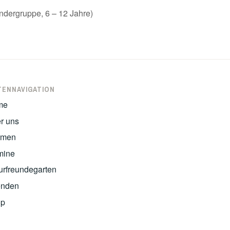
dergruppe, 6 – 12 Jahre)
TENNAVIGATION
me
r uns
emen
mine
urfreundegarten
nden
op