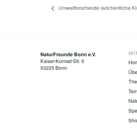
Umweltforschende (wöchentliche Kin
SEI
NaturFreunde Bonn e.V.
Kaiser-Konrad-Str. 5
Ho
53225 Bonn
Übe
Th
Ter
Nat
Spe
Sh