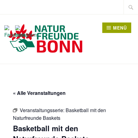
Zum
Suche
Inhalt
nach:
springen
MENÜ
« Alle Veranstaltungen
Veranstaltungsserie:
Basketball mit den
Naturfreunde Baskets
Basketball mit den