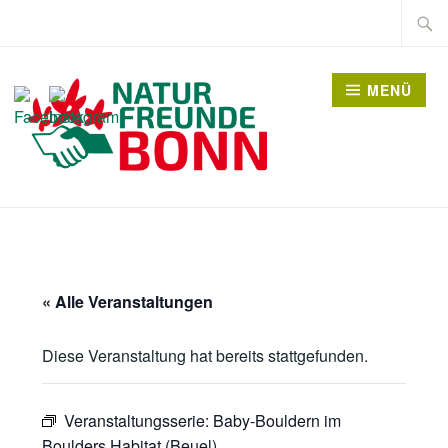
Zum
Suche
Inhalt
nach:
springen
MENÜ
« Alle Veranstaltungen
Diese Veranstaltung hat bereits stattgefunden.
Veranstaltungsserie:
Baby-Bouldern im
Boulders Habitat (Beuel)