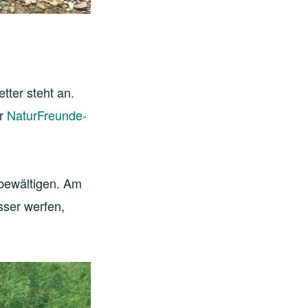
ter steht an.
er
NaturFreunde-
 bewältigen. Am
sser werfen,