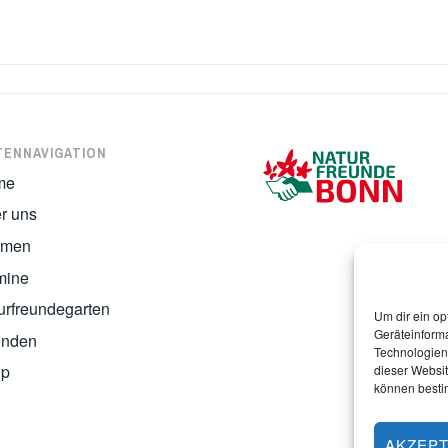
TENNAVIGATION
me
r uns
emen
mine
urfreundegarten
Um dir ein op
Geräteinform
nden
Technologien 
op
dieser Websit
können besti
AKZEPT