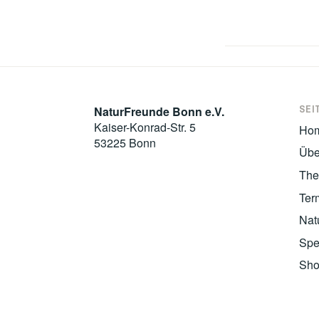
SEI
NaturFreunde Bonn e.V.
Kaiser-Konrad-Str. 5
Ho
53225 Bonn
Übe
Th
Ter
Nat
Spe
Sh