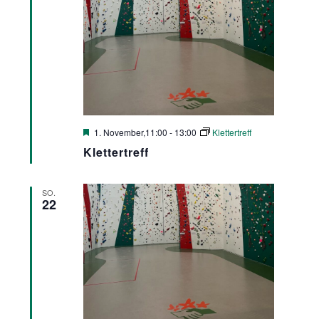
Hervorgehoben
1. November,11:00
-
13:00
Klettertreff
Klettertreff
SO.
22