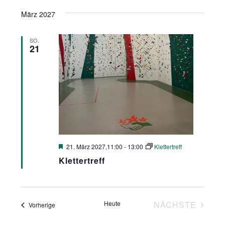
März 2027
SO.
21
Hervorgehoben
21. März 2027,11:00
-
13:00
Klettertreff
Klettertreff
Heute
NÄCHSTE
Veranstaltungen
Vorherige
VERANSTA