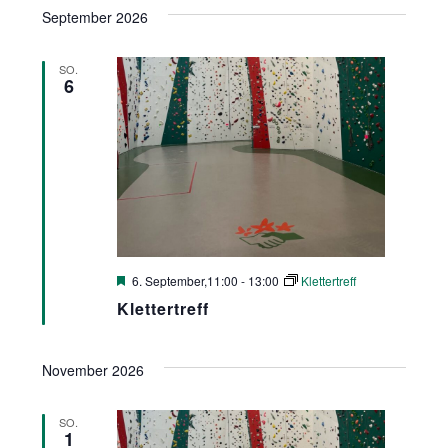
Suche
Ansic
September 2026
wählen.
und
Navig
Ansichte
SO.
6
Navigati
Hervorgehoben
6. September,11:00
-
13:00
Klettertreff
Klettertreff
November 2026
SO.
1